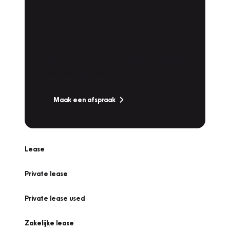
Plan een
Werkplaatsafspraak
Is uw auto toe aan Onderhoud,
Bandenwissel of een Vakantiecheck? Plan
online een afspraak!
Maak een afspraak
Lease
Private lease
Private lease used
Zakelijke lease