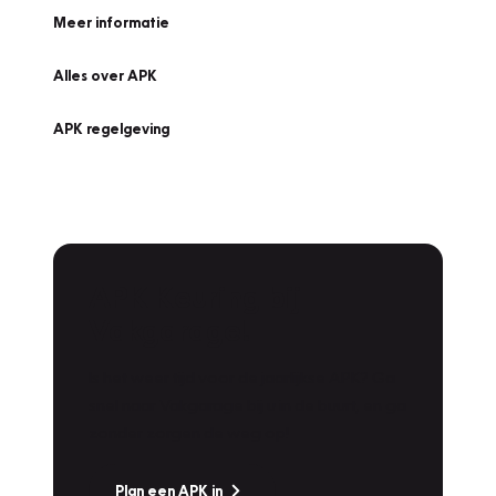
Meer informatie
Alles over APK
APK regelgeving
APK Keuring bij
Vakgarage!
Is het weer tijd voor de jaarlijkse APK? Ga
snel naar Vakgarage bij u in de buurt, en ga
zonder zorgen de weg op!
Plan een APK in