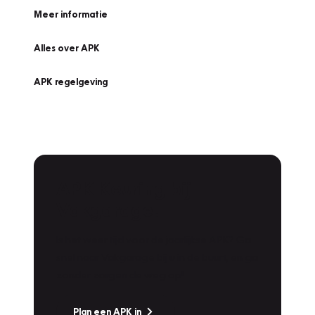
Meer informatie
Alles over APK
APK regelgeving
APK Keuring bij
Vakgarage!
Is het weer tijd voor de jaarlijkse APK? Ga
snel naar Vakgarage bij u in de buurt, en ga
zonder zorgen de weg op!
Plan een APK in