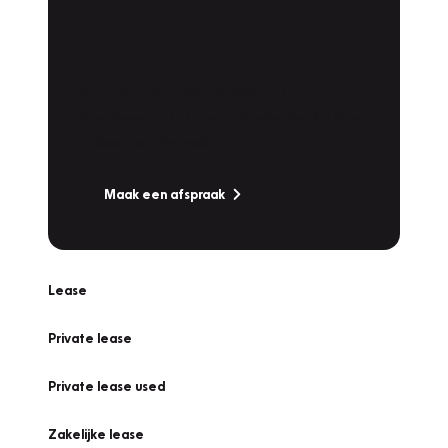
Plan een
Werkplaatsafspraak
Is uw auto toe aan Onderhoud,
Bandenwissel of een Vakantiecheck? Plan
online een afspraak!
Maak een afspraak
Lease
Private lease
Private lease used
Zakelijke lease