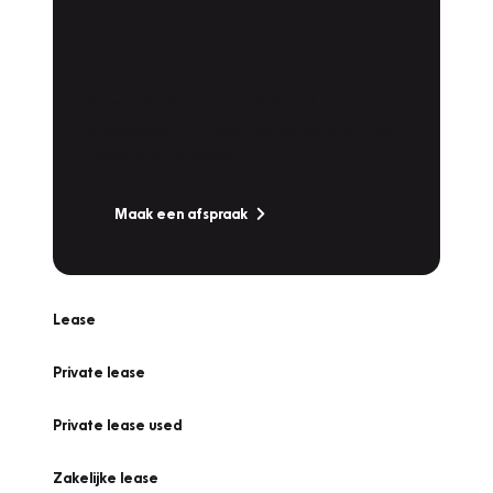
Plan een
Werkplaatsafspraak
Is uw auto toe aan Onderhoud,
Bandenwissel of een Vakantiecheck? Plan
online een afspraak!
Maak een afspraak
Lease
Private lease
Private lease used
Zakelijke lease