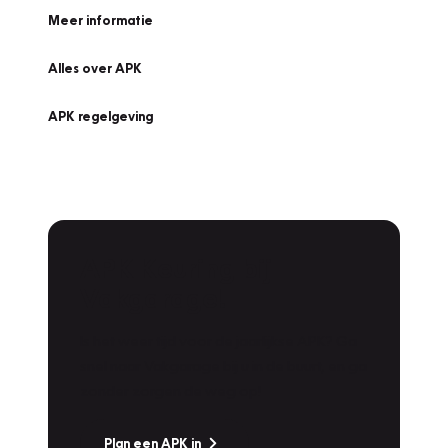
Meer informatie
Alles over APK
APK regelgeving
APK Keuring bij
Vakgarage!
Is het weer tijd voor de jaarlijkse APK? Ga
snel naar Vakgarage bij u in de buurt, en ga
zonder zorgen de weg op!
Plan een APK in