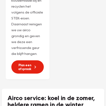
Ervaar de ultieme
verwennerij voor
uw airco met onze
Combi-servicebeurt
voor
€ 225,-***
! We
vullen het
koudemiddel bij en
recyclen het
volgens de officiële
STEK-eisen.
Daarnaast reinigen
we uw airco
grondig en geven
we deze een
verfrissende geur
die blijft hangen.