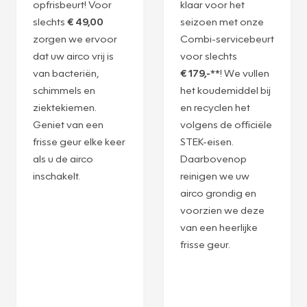
opfrisbeurt! Voor
klaar voor het
slechts
€ 49,00
seizoen met onze
zorgen we ervoor
Combi-servicebeurt
dat uw airco vrij is
voor slechts
van bacteriën,
€ 179,-**
! We vullen
schimmels en
het koudemiddel bij
ziektekiemen.
en recyclen het
Geniet van een
volgens de officiële
frisse geur elke keer
STEK-eisen.
als u de airco
Daarbovenop
inschakelt.
reinigen we uw
airco grondig en
voorzien we deze
van een heerlijke
frisse geur.