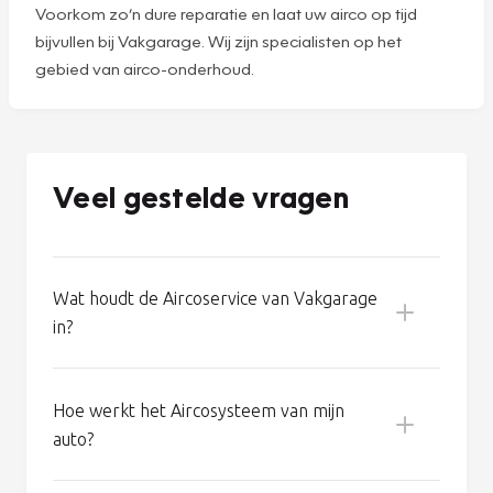
gauw denken dat het systeem helemaal geen
onderhoud nodig heeft. Maar niets is minder waar: zelfs
een goed werkende airco verliest 8% tot 10%
koudemiddel per jaar. En dus wordt de koelcapaciteit van
uw auto na een paar jaar fors minder. Bovendien kan een
tekort aan koudemiddel de compressor beschadigen. En
een nieuwe compressor kost 800 euro of meer!
Voorkom zo’n dure reparatie en laat uw airco op tijd
bijvullen bij Vakgarage. Wij zijn specialisten op het
gebied van airco-onderhoud.
Veel gestelde vragen