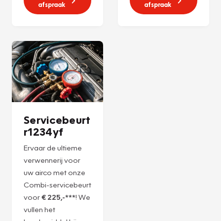
Plan een
Plan een
afspraak
afspraak
Servicebeurt
r1234yf