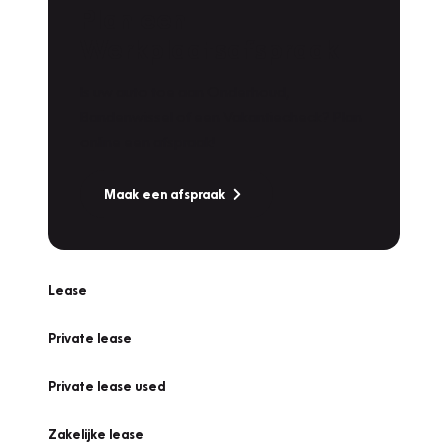
Plan een
Werkplaatsafspraak
Is uw auto toe aan Onderhoud,
Bandenwissel of een Vakantiecheck? Plan
online een afspraak!
Maak een afspraak
Lease
Private lease
Private lease used
Zakelijke lease