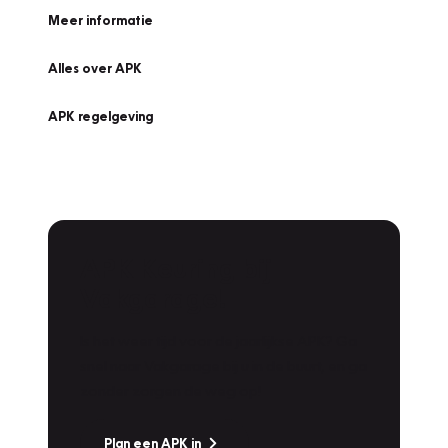
Meer informatie
Alles over APK
APK regelgeving
APK Keuring bij
Vakgarage!
Is het weer tijd voor de jaarlijkse APK? Ga
snel naar Vakgarage bij u in de buurt, en ga
zonder zorgen de weg op!
Plan een APK in