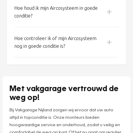
Wat houdt de Aircoservice van Vakgarage
in?
Hoe werkt het Aircosysteem van mijn
auto?
Hoe houd ik mijn Aircosysteem in goede
conditie?
Koel een erg warme auto eerst met open
ramen en deuren, zodat de meeste warmte
Hoe controleer ik of mijn Aircosysteem
kan vervliegen.
nog in goede conditie is?
Schakel de airco vijf minuten voor aankomst
uit: zo beperkt u condensvorming en
daarmee de kans op schimmel.
Zet uw airco minimaal eens per week tien