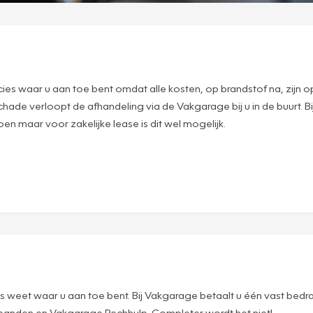
recies waar u aan toe bent omdat alle kosten, op brandstof na, zij
de verloopt de afhandeling via de Vakgarage bij u in de buurt. Bij P
en maar voor zakelijke lease is dit wel mogelijk.
weet waar u aan toe bent. Bij Vakgarage betaalt u één vast bedrag 
 banden en Vakgarage Pechhulp. Completer wordt het niet!