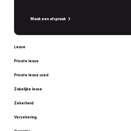
Is uw auto toe aan Onderhoud, Bandenwissel of een Va
Maak een afspraak
Lease
Private lease
Private lease used
Zakelijke lease
Zekerheid
Verzekering