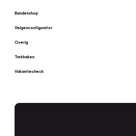
Bandenshop
Velgenconfigurator
Overig
Trekhaken
Vakantiecheck
Plan een
Werkplaatsafspraak