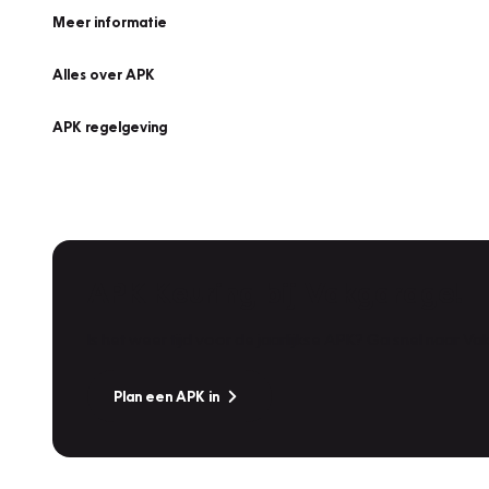
Meer informatie
Alles over APK
APK regelgeving
APK Keuring bij Vakgarage!
Is het weer tijd voor de jaarlijkse APK? Ga snel naar V
Plan een APK in