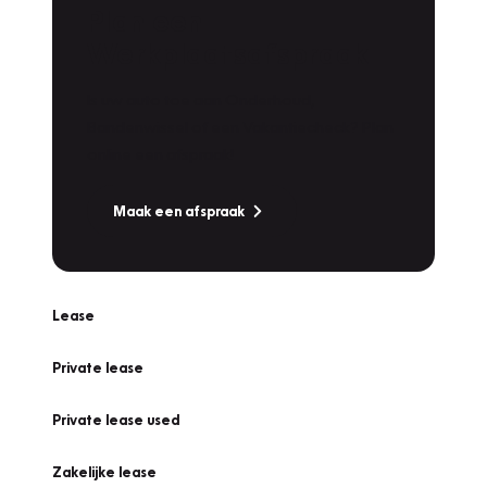
Plan een
Werkplaatsafspraak
Is uw auto toe aan Onderhoud,
Bandenwissel of een Vakantiecheck? Plan
online een afspraak!
Maak een afspraak
Lease
Private lease
Private lease used
Zakelijke lease