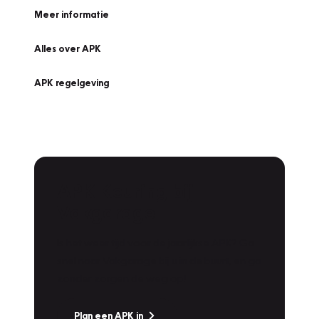
Meer informatie
Alles over APK
APK regelgeving
APK Keuring bij
Vakgarage!
Is het weer tijd voor de jaarlijkse APK? Ga
snel naar Vakgarage bij u in de buurt, en ga
zonder zorgen de weg op!
Plan een APK in