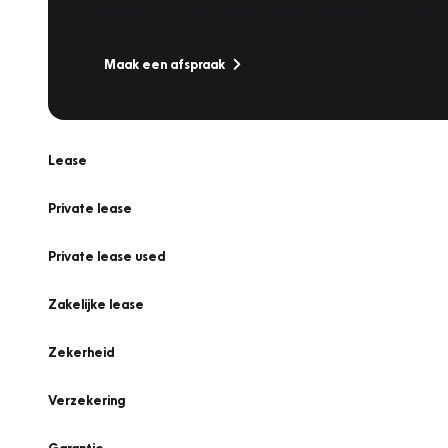
Is uw auto toe aan Onderhoud, Bandenwissel of een Va
Maak een afspraak
Lease
Private lease
Private lease used
Zakelijke lease
Zekerheid
Verzekering