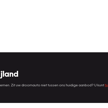
jland
 nemen. Zit uw droomauto niet tussen ons huidige aanbod? U kunt
hi