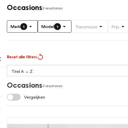
Occasions
3 resultaten
Merk
Model
Transmissie
Prijs
1
1
Reset alle filters
Occasions
3 resultaten
Vergelijken