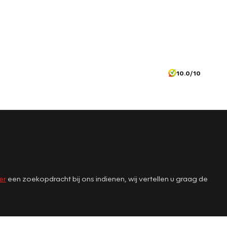
10.0/10
er
een zoekopdracht bij ons indienen, wij vertellen u graag de