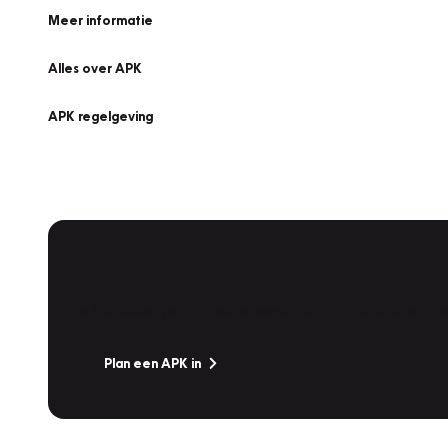
Meer informatie
Alles over APK
APK regelgeving
APK Keuring bij Vakgarage!
Is het weer tijd voor de jaarlijkse APK? Ga snel naar V
Plan een APK in