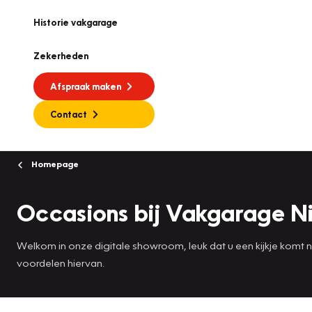
Historie vakgarage
Zekerheden
Afspraak maken
Contact
Homepage
Occasions bij Vakgarage Ni
Welkom in onze digitale showroom, leuk dat u een kijkje komt
voordelen hiervan.