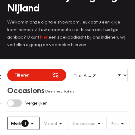
Nijland
Welkom in onze digitale showroom, leuk dat u een kijkje
komt nemen. Zit uw droomauto niet tussen ons huidige
aanbod? U kunt
hier
een zoekopdracht bij ons indienen, wij
vertellen u graag de voordelen hiervan.
Filteren
Occasions
Geen resultaten
Vergelijken
Merk
Model
Transmissie
Prijs
1