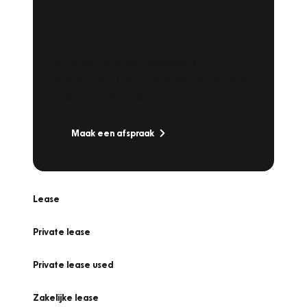
Plan een
Werkplaatsafspraak
Is uw auto toe aan Onderhoud,
Bandenwissel of een Vakantiecheck? Plan
online een afspraak!
Maak een afspraak
Lease
Private lease
Private lease used
Zakelijke lease