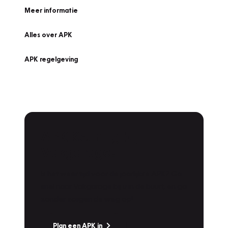
Meer informatie
Alles over APK
APK regelgeving
APK Keuring bij
Vakgarage!
Is het weer tijd voor de jaarlijkse APK? Ga
snel naar Vakgarage bij u in de buurt, en ga
zonder zorgen de weg op!
Plan een APK in