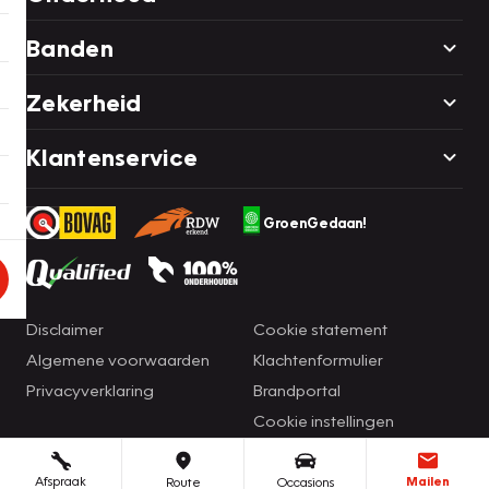
Banden
Zekerheid
Klantenservice
GroenGedaan!
Disclaimer
Cookie statement
Algemene voorwaarden
Klachtenformulier
Privacyverklaring
Brandportal
Cookie instellingen
Afspraak
Mailen
Route
Occasions