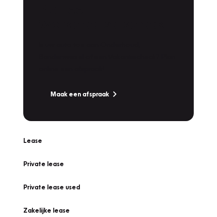
Plan een
Werkplaatsafspraak
Is uw auto toe aan Onderhoud,
Bandenwissel of een Vakantiecheck? Plan
online een afspraak!
Maak een afspraak
Lease
Private lease
Private lease used
Zakelijke lease