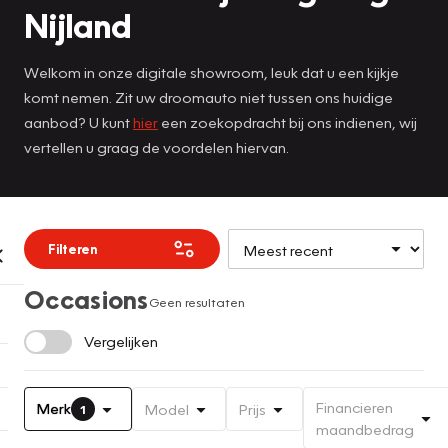
Nijland
Welkom in onze digitale showroom, leuk dat u een kijkje
komt nemen. Zit uw droomauto niet tussen ons huidige
aanbod? U kunt
hier
een zoekopdracht bij ons indienen, wij
vertellen u graag de voordelen hiervan.
Filteren
Occasions
Geen resultaten
Vergelijken
Financieren
Merk
Model
Prijs
1
maandbedrag