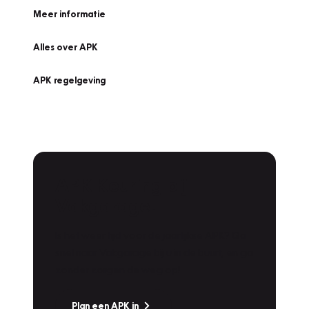
Meer informatie
Alles over APK
APK regelgeving
APK Keuring bij
Vakgarage!
Is het weer tijd voor de jaarlijkse APK? Ga
snel naar Vakgarage bij u in de buurt, en ga
zonder zorgen de weg op!
Plan een APK in